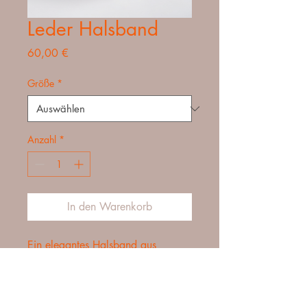
Leder Halsband
Preis
60,00 €
Größe
*
Anzahl
*
In den Warenkorb
Ein elegantes Halsband aus 
hochwertigem Leder.